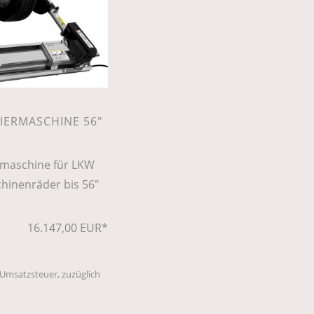
IERMASCHINE 56"
rmaschine für LKW
inenräder bis 56"
16.147,00 EUR*
. Umsatzsteuer, zuzüglich