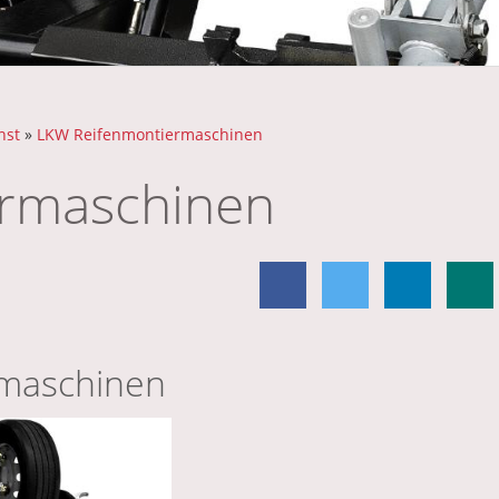
nst
»
LKW Reifenmontiermaschinen
rmaschinen
maschinen