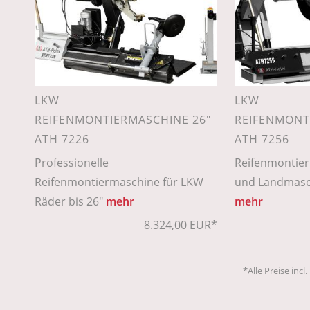
LKW
LKW
REIFENMONTIERMASCHINE 26"
REIFENMONT
ATH 7226
ATH 7256
Professionelle
Reifenmontie
Reifenmontiermaschine für LKW
und Landmasch
Räder bis 26"
mehr
mehr
8.324,00 EUR*
*Alle Preise incl