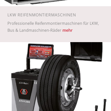
LKW REIFENMONTIERMASCHINEN
Professionelle Reifenmontiermaschinen für LKW,
Bus & Landmaschinen-Räder
mehr