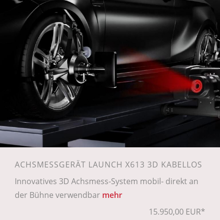
ACHSMESSGERÄT LAUNCH X613 3D KABELLOS
Innovatives 3D Achsmess-System mobil- direkt an
der Bühne verwendbar
mehr
15.950,00 EUR*