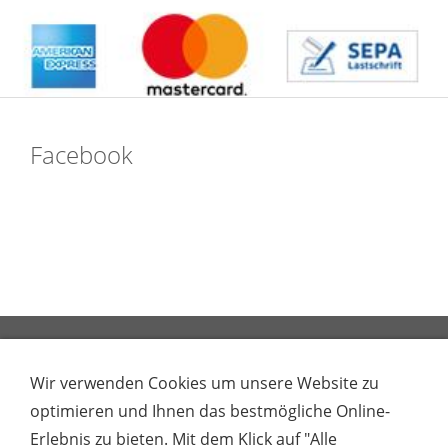
Facebook
Impressum
Kontakt
Unsere AGB
Datenschutz gem. EU Datenschutz-
Wir verwenden Cookies um unsere Website zu
Grundverordnung
Datenschutz & Cookies
optimieren und Ihnen das bestmögliche Online-
Newsletter bestellen
FAQ - Häufig gestellte
Erlebnis zu bieten. Mit dem Klick auf "Alle
Fragen