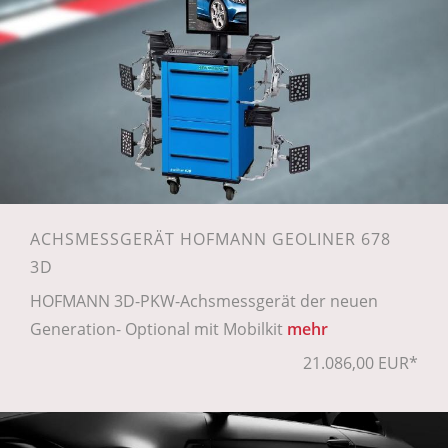
ACHSMESSGERÄT HOFMANN GEOLINER 678
3D
HOFMANN 3D-PKW-Achsmessgerät der neuen
Generation- Optional mit Mobilkit
mehr
21.086,00 EUR*