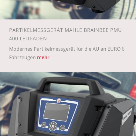
PARTIKELMESSGERÄT MAHLE BRAINBEE PMU
400 LEITFADEN
Modernes Partikelmessgerät für die AU an EURO 6
Fahrzeugen
mehr