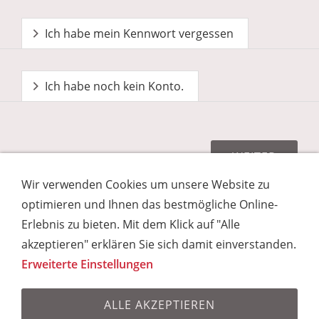
Ich habe mein Kennwort vergessen
Ich habe noch kein Konto.
Wir verwenden Cookies um unsere Website zu
optimieren und Ihnen das bestmögliche Online-
Erlebnis zu bieten. Mit dem Klick auf "Alle
Impressum
Kontakt
Unsere AGB
akzeptieren" erklären Sie sich damit einverstanden.
Datenschutz gem. EU Datenschutz-
Erweiterte Einstellungen
Grundverordnung
Datenschutz & Cookies
Newsletter bestellen
FAQ - Häufig gestellte
Fragen
ALLE AKZEPTIEREN