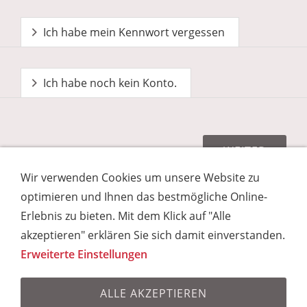
Ich habe mein Kennwort vergessen
Ich habe noch kein Konto.
Wir verwenden Cookies um unsere Website zu
optimieren und Ihnen das bestmögliche Online-
Erlebnis zu bieten. Mit dem Klick auf "Alle
Impressum
Kontakt
Unsere AGB
akzeptieren" erklären Sie sich damit einverstanden.
Datenschutz gem. EU Datenschutz-
Erweiterte Einstellungen
Grundverordnung
Datenschutz & Cookies
Newsletter bestellen
FAQ - Häufig gestellte
Fragen
ALLE AKZEPTIEREN